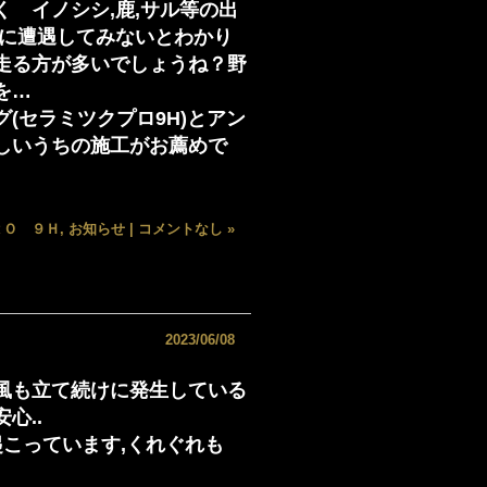
 イノシシ,鹿,サル等の出
際に遭遇してみないとわかり
走る方が多いでしょうね？野
を…
(セラミツクプロ9H)とアン
しいうちの施工がお薦めで
ＲＯ ９Ｈ
,
お知らせ
|
コメントなし »
2023/06/08
風も立て続けに発生している
心..
起こっています,くれぐれも