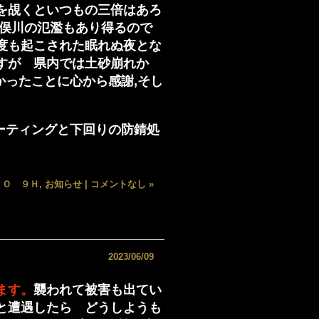
を覘くといつもの三倍はあろ
唐俣川の氾濫もあり得るので
度も起こされた眠れぬ夜とな
すが 県内では土砂崩れか
かったことに心から感謝,そし
コーティングと下回りの防錆処
ＲＯ ９Ｈ
,
お知らせ
|
コメントなし »
2023/06/09
ます。
襲われて被害も出てい
と遭遇したら どうしようも