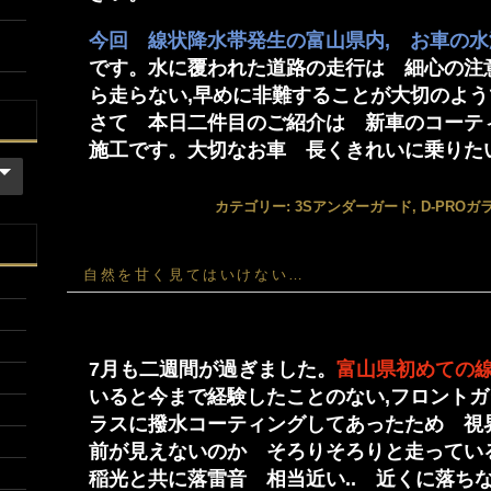
今回 線状降水帯発生の富山県内, お車の
です。水に覆われた道路の走行は 細心の注
ら走らない,早めに非難することが大切のよう
さて 本日二件目のご紹介は 新車のコーテ
施工です。大切なお車 長くきれいに乗りた
カテゴリー:
3Sアンダーガード
,
D-PRO
自然を甘く見てはいけない…
7月も二週間が過ぎました。
富山県初めての
いると今まで経験したことのない,フロント
ラスに撥水コーティングしてあったため 視
前が見えないのか そろりそろりと走ってい
稲光と共に落雷音 相当近い.. 近くに落ち