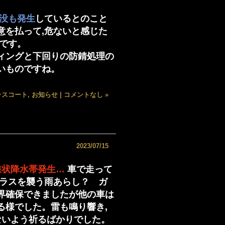
水没も発生
しているとのこと
意を払って,危ないと感じた
です。
ィングと下回りの防錆処理の
いものですね。
ガラスコート
,
お知らせ
|
コメントなし »
2023/07/15
線状降水帯発生…
車で走って
ガラスを襲う雨あらし？ ガ
界確保できましたが他の車は
る様でした。雷も鳴り響き,
ないよう祈るばかりでした。