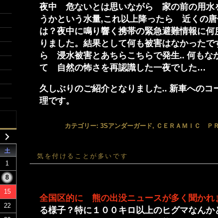
夜中 危ないとは思いながら 家の前の用水
うかという水量,これ以上降ったら 近くの
は？夜中に鳴り響く携帯の緊急避難情報に何
りました。結果として何も被害はなかったで
ら 浸水被害とあちらこちらで発生.. 何もな
て 自然の怖さを再認識した一夜でした…
久しぶりのご紹介となりました.. 新車への
理です。
カテゴリー:
3Sアンダーガード
,
ＣＥＲＡＭＩＣ Ｐ
土
気を付けることが多いです
1
8
15
全国区的に 熊の出没ニュースが多く聞かれ
22
る様子？特に１００キロ以上のヒグマなんか