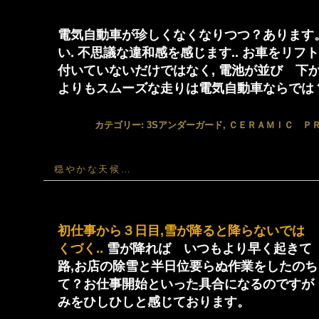
電気自動車が珍しくなくなりつつ？あります
い. 不思議な違和感を感じます.. お車をリ
付いていないだけではなく, 電池が並び 下
よりもスムーズな走りは電気自動車ならでは
カテゴリー:
3Sアンダーガード
,
ＣＥＲＡＭＩＣ Ｐ
穏やかな天候…
初仕事から３日目,雪が降ると降らないでは
くづく..
雪が降れば いつもより早く起きて 
路,お店の除雪と半日位要らぬ作業をしたのち
て？お仕事開始といった具合になるのですが
みをひしひしと感じております。