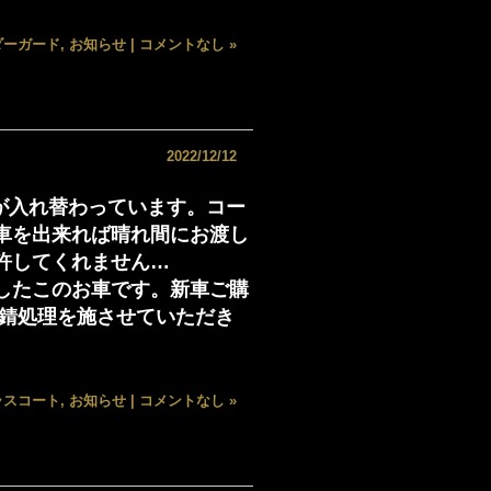
ダーガード
,
お知らせ
|
コメントなし »
2022/12/12
気が入れ替わっています。コー
車を出来れば晴れ間にお渡し
許してくれません…
したこのお車です。新車ご購
防錆処理を施させていただき
ガラスコート
,
お知らせ
|
コメントなし »