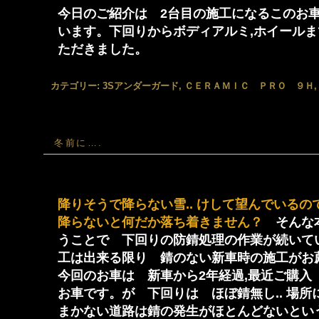
今日のご紹介は 2台目の施工になるこのお車
います。下回りからボディアルミ,ホイール
ただきました。
カテゴリー:
3Sアンダーガード
,
ＣＥＲＡＭＩＣ ＰＲＯ ９Ｈ
冬前に….
降りそうで降らない雪.. けして望んでいる
降らないと何だか落ち着きません？
そんな本
うことで 下回りの防錆処理の作業が続いて
工は出来る限り 錆のない新車時の施工がお
今回のお車は 新車から2年経過,最近ご購入
お車です。が 下回りは ほぼ錆無し.. 場
まかない道路は錆の発生がほとんどないとい