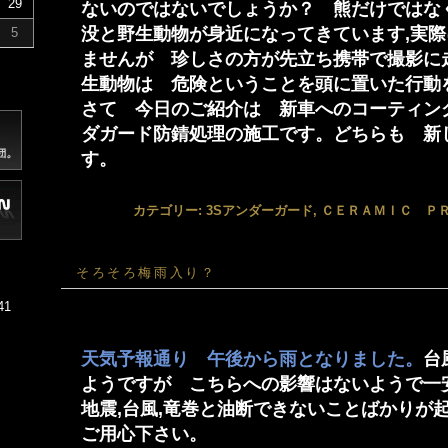
29
ないのではないでしょうか？ 熊だけではなく
没と野生動物が身近になってきています,実
5
ませんが 珍しさの方が先立ち携帯で撮影に
生動物は 危険ということを頭に置いた行動
さて 今日のご紹介は 新車へのコーティング
ダガード防錆処理の施工です。どちらも 新
す。
カテゴリー:
3Sアンダーガード
,
ＣＥＲＡＭＩＣ Ｐ
そろそろ梅雨入り？
41
天気予報通り 午後から雨となりました。
台
ようですが こちらへの影響はないようで一安
地震,台風,竜巻と油断できないことばかりが
ご用心下さい。