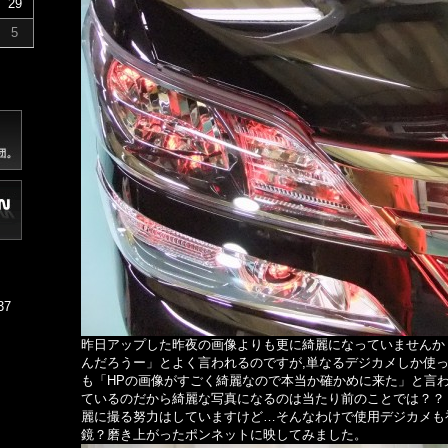
29
5
37
昨日アップした昨夜の画像よりも更に綺麗になっていませんか
んだろうー」とよく言われるのですが,単なるデジカメしか使
も「HPの画像がすごく綺麗なので本当か確かめに来た」と言
ているのだから綺麗な写真になるのは当たり前のことでは？？
麗に撮る努力はしていますけど…そんなわけで使用デジカメも初？公開
鏡？磨き上がったポンネットに映してみました。