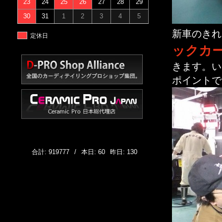
23
24
25
26
27
28
29
30
31
1
2
3
4
5
新車のきれ
定休日
ックカ
きます。い
ポイントで
合計: 919777
/
本日: 60
昨日: 130