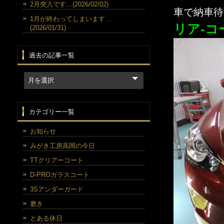
2月突入です…(2026/02/02)
車で納車
1月が終わってしまいます…
リア-コ
(2026/01/31)
過去の記事一覧
カテゴリー一覧
お知らせ
みがき工房高岡の今日
TTクリアーコート
D-PROガラスコート
3Sアンダーガード
磨き
とある休日