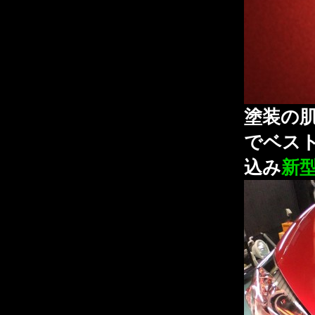
塗装の肌
でベス
込み
新