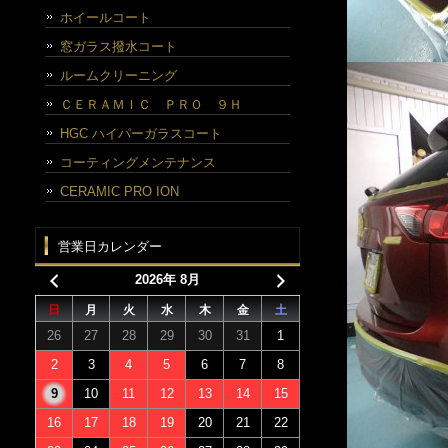
ホイールコート
窓ガラス撥水コート
ルームクリーニング
ＣＥＲＡＭＩＣ ＰＲＯ ９Ｈ
HGC ハイパーガラスコート
コーティングメンテナンス
CERAMIC PRO ION
営業日カレンダー
2026年 8月
日
月
火
水
木
金
土
26
27
28
29
30
31
1
2
3
4
5
6
7
8
9
10
11
12
13
14
15
16
17
18
19
20
21
22