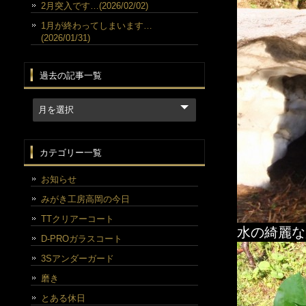
2月突入です…(2026/02/02)
1月が終わってしまいます…
(2026/01/31)
過去の記事一覧
カテゴリー一覧
お知らせ
みがき工房高岡の今日
TTクリアーコート
水の綺麗な
D-PROガラスコート
3Sアンダーガード
磨き
とある休日