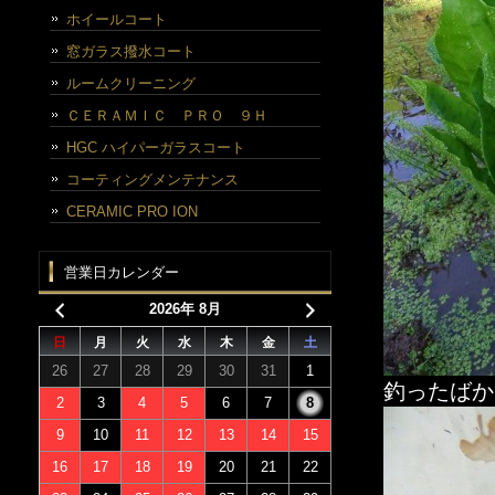
ホイールコート
窓ガラス撥水コート
ルームクリーニング
ＣＥＲＡＭＩＣ ＰＲＯ ９Ｈ
HGC ハイパーガラスコート
コーティングメンテナンス
CERAMIC PRO ION
営業日カレンダー
2026年 8月
日
月
火
水
木
金
土
26
27
28
29
30
31
1
釣ったばか
2
3
4
5
6
7
8
9
10
11
12
13
14
15
16
17
18
19
20
21
22