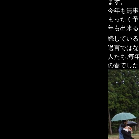
ます。
今年も無
まったく予
年も出来る
続してい
過言ではな
人たち,毎
の春でした