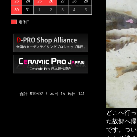
23
24
25
26
27
28
29
30
31
1
2
3
4
5
定休日
合計: 919602
/
本日: 15
昨日: 141
どこへ行っ
た故郷へ帰
です。つい