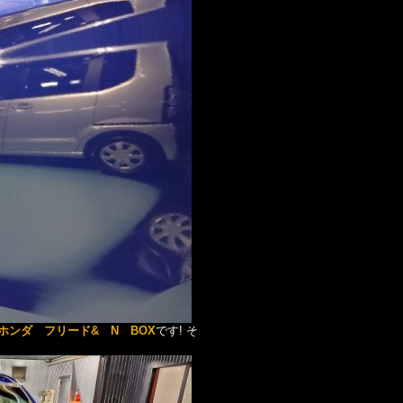
ホンダ フリード& N BOX
です! そ