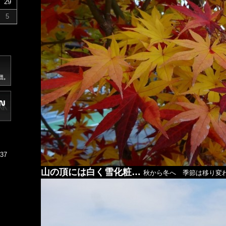
29
5
37
山の頂には白く雪化粧…
秋から冬へ 季節は移り変わ