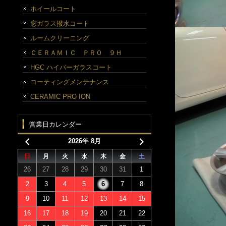
ホイールコート
窓ガラス撥水コート
ルームクリーニング
ＣＥＲＡＭＩＣ ＰＲＯ ９Ｈ
HGC ハイパーガラスコート
コーティングメンテナンス
CERAMIC PRO ION
営業日カレンダー
2026年 8月
日
月
火
水
木
金
土
26
27
28
29
30
31
1
2
3
4
5
6
7
8
9
10
11
12
13
14
15
16
17
18
19
20
21
22