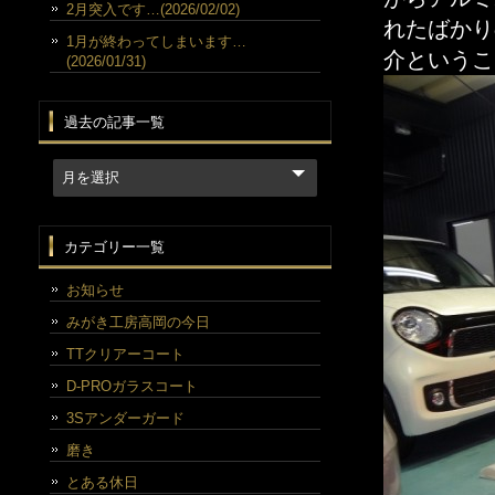
2月突入です…(2026/02/02)
れたばかり
1月が終わってしまいます…
介というこ
(2026/01/31)
過去の記事一覧
カテゴリー一覧
お知らせ
みがき工房高岡の今日
TTクリアーコート
D-PROガラスコート
3Sアンダーガード
磨き
とある休日