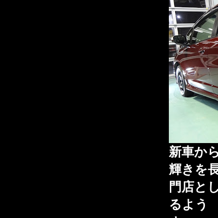
新車から
輝きを
門店と
るよう