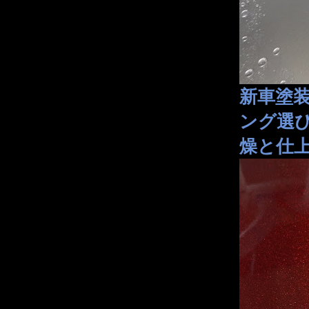
新車塗
ング選
燥と仕