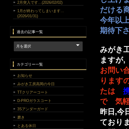
2月突入です…(2026/02/02)
だける
1月が終わってしまいます…
(2026/01/31)
今年以
期待下
過去の記事一覧
みがき
ますが,
カテゴリー一覧
お問い
お知らせ
ります
みがき工房高岡の今日
たは
TTクリアーコート
で 気
D-PROガラスコート
3Sアンダーガード
昨日,今
磨き
ており
とある休日