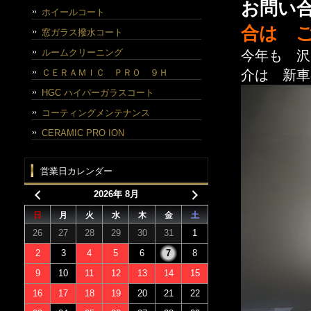
お問い合
ホイールコート
合は 
窓ガラス撥水コート
ルームクリーニング
今年も 沢
ＣＥＲＡＭＩＣ ＰＲＯ ９Ｈ
介は 新車
HGC ハイパーガラスコート
コーティングメンテナンス
CERAMIC PRO ION
営業日カレンダー
2026年 8月
日
月
火
水
木
金
土
26
27
28
29
30
31
1
2
3
4
5
6
7
8
9
10
11
12
13
14
15
16
17
18
19
20
21
22