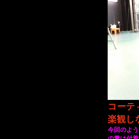
コーテ
楽観し
今回のよう
の糞は付着