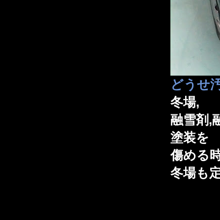
どうせ
冬場,
融雪剤,
塗装を
傷める
冬場も