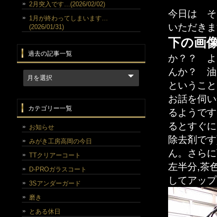
2月突入です…(2026/02/02)
今日は そ
1月が終わってしまいます…
いただきま
(2026/01/31)
下の画
過去の記事一覧
か？？ よ
んか？ 油
ということ
お話を伺い
カテゴリー一覧
るようです
るとすぐに
お知らせ
除去剤です
みがき工房高岡の今日
ん。さらに
TTクリアーコート
左半分,茶
D-PROガラスコート
してアップ
3Sアンダーガード
磨き
とある休日