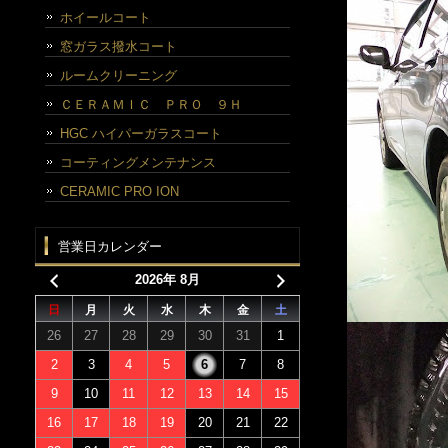
ホイールコート
窓ガラス撥水コート
ルームクリーニング
ＣＥＲＡＭＩＣ ＰＲＯ ９Ｈ
HGC ハイパーガラスコート
コーティングメンテナンス
CERAMIC PRO ION
営業日カレンダー
2026年 8月
日
月
火
水
木
金
土
26
27
28
29
30
31
1
2
3
4
5
6
7
8
9
10
11
12
13
14
15
16
17
18
19
20
21
22