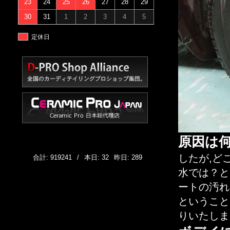
23
24
25
26
27
28
29
30
31
1
2
3
4
5
定休日
原因は
したが,ど
合計: 919241
/
本日: 32
昨日: 289
水では？と
ートの汚れ
ということ
りいたしま