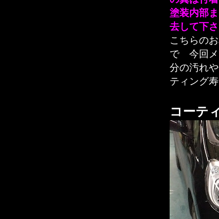
塗装内部ま
去して下さ
こちらのお
で 今回メ
分の汚れや
ティング寿
コーテ