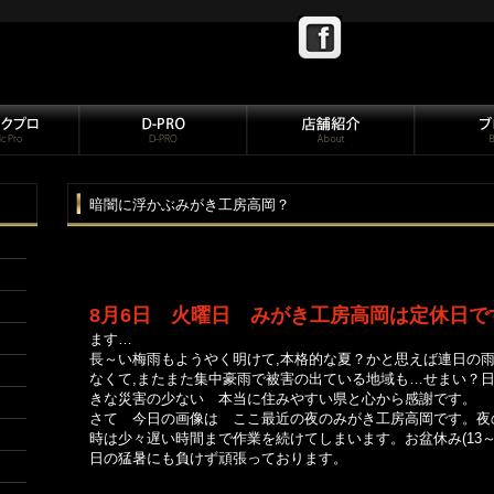
暗闇に浮かぶみがき工房高岡？
8月6日 火曜日 みがき工房高岡は定休日で
ます…
長～い梅雨もようやく明けて,本格的な夏？かと思えば連日の
なくて,またまた集中豪雨で被害の出ている地域も…せまい？
きな災害の少ない 本当に住みやすい県と心から感謝です。
さて 今日の画像は ここ最近の夜のみがき工房高岡です。夜
時は少々遅い時間まで作業を続けてしまいます。お盆休み(13～
日の猛暑にも負けず頑張っております。