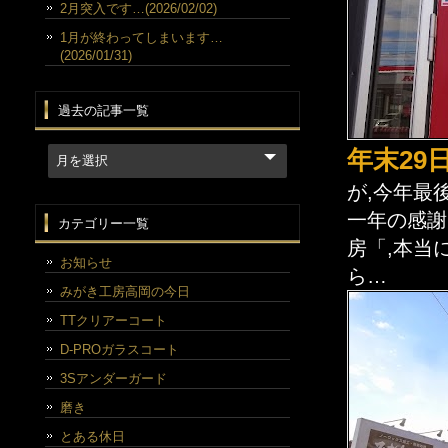
2月突入です…(2026/02/02)
1月が終わってしまいます…
(2026/01/31)
過去の記事一覧
年末29
が,今年最
一年の感謝
カテゴリー一覧
房「,本当
お知らせ
ら…
みがき工房高岡の今日
TTクリアーコート
D-PROガラスコート
3Sアンダーガード
磨き
とある休日