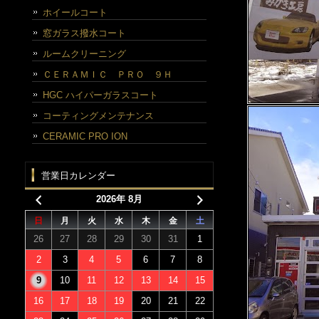
ホイールコート
窓ガラス撥水コート
ルームクリーニング
ＣＥＲＡＭＩＣ ＰＲＯ ９Ｈ
HGC ハイパーガラスコート
コーティングメンテナンス
CERAMIC PRO ION
営業日カレンダー
2026年 8月
日
月
火
水
木
金
土
26
27
28
29
30
31
1
2
3
4
5
6
7
8
9
10
11
12
13
14
15
16
17
18
19
20
21
22