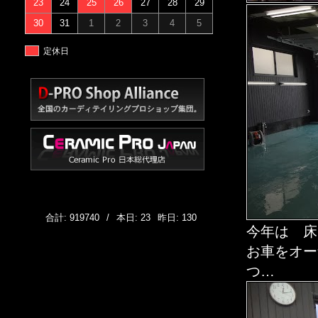
23
24
25
26
27
28
29
30
31
1
2
3
4
5
定休日
合計: 919740
/
本日: 23
昨日: 130
今年は 床
お車をオー
つ…