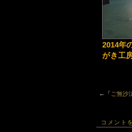
2014
がき工
←「
ご無沙
コメント