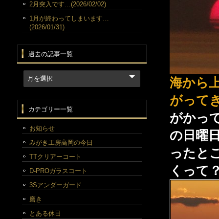
2月突入です…(2026/02/02)
1月が終わってしまいます…
(2026/01/31)
過去の記事一覧
海から
がって
カテゴリー一覧
がかっ
お知らせ
の日曜
みがき工房高岡の今日
ったと
TTクリアーコート
くって
D-PROガラスコート
3Sアンダーガード
磨き
とある休日