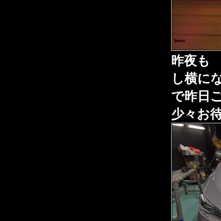
昨夜も
し横に
で昨日
少々お