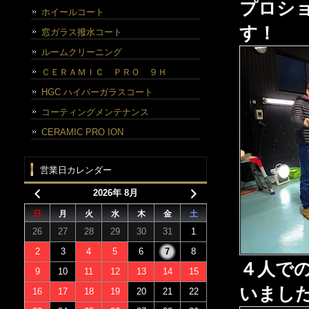
プロシ
ホイールコート
す！
窓ガラス撥水コート
ルームクリーニング
ＣＥＲＡＭＩＣ ＰＲＯ ９Ｈ
HGC ハイパーガラスコート
コーティングメンテナンス
CERAMIC PRO ION
営業日カレンダー
2026年 8月
日
月
火
水
木
金
土
26
27
28
29
30
31
1
2
3
4
5
6
7
8
４人で
9
10
11
12
13
14
15
いまし
16
17
18
19
20
21
22