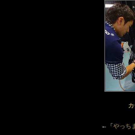
カ
←「
やっち