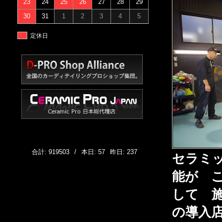
23
24
25
26
27
28
29
30
31
1
2
3
4
5
定休日
合計: 919503
/
本日: 57
昨日: 237
セラミ
能が 
して 
の導入