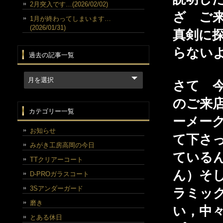
2月突入です…(2026/02/02)
ざ ご
1月が終わってしまいます…
(2026/01/31)
真剣に
らない
過去の記事一覧
さて 
のご来
カテゴリー一覧
ーメー
お知らせ
て下さ
みがき工房高岡の今日
ている
TTクリアーコート
ん）そ
D-PROガラスコート
3Sアンダーガード
ラミッ
磨き
い，中
とある休日