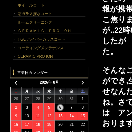
ホイールコート
報が携帯
窓ガラス撥水コート
こ焦り
ルームクリーニング
が..2
ＣＥＲＡＭＩＣ ＰＲＯ ９Ｈ
したが
HGC ハイパーガラスコート
コーティングメンテナンス
た。
CERAMIC PRO ION
そんな
営業日カレンダー
ができ,
2026年 8月
せなん
日
月
火
水
木
金
土
26
27
28
29
30
31
1
ね。さ
2
3
4
5
6
7
8
は ア
9
10
11
12
13
14
15
おりま
16
17
18
19
20
21
22