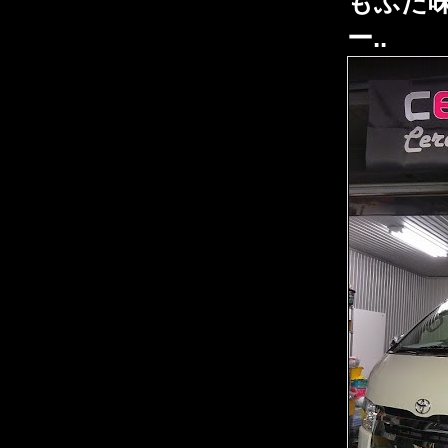
もふた
ー..