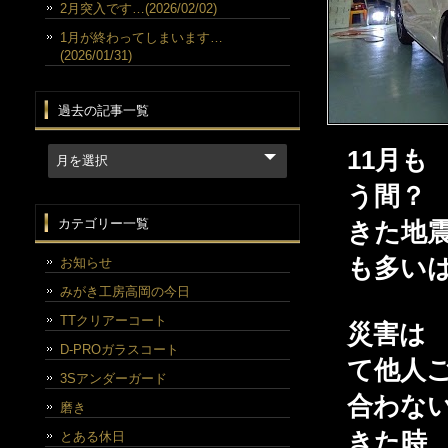
2月突入です…(2026/02/02)
1月が終わってしまいます…
(2026/01/31)
過去の記事一覧
11月も
う間？
カテゴリー一覧
きた地震
も多い
お知らせ
みがき工房高岡の今日
TTクリアーコート
災害は
D-PROガラスコート
て他人
3Sアンダーガード
合わな
磨き
きた時
とある休日