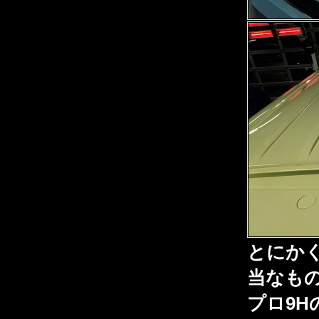
とにかく
当なも
プロ9