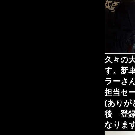
久々の大
す。新
ラーさ
担当セ
(ありが
後 登
なりま