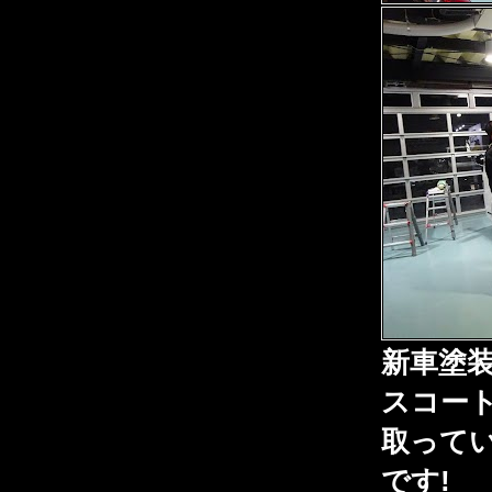
新車塗装
スコー
取ってい
です!