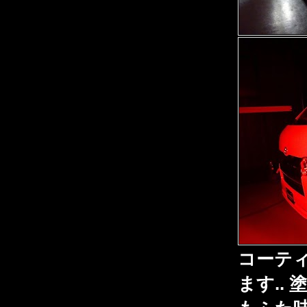
コーテ
ます..