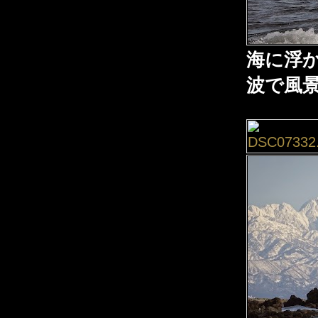
海に浮
波で風