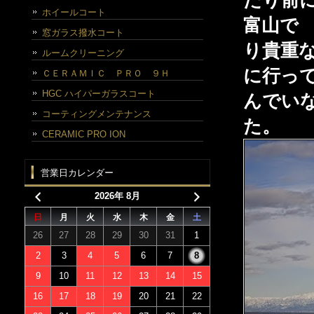
たり前
ホイールコート
富山で
窓ガラス撥水コート
り貴重
ルームクリーニング
に行っ
ＣＥＲＡＭＩＣ ＰＲＯ ９Ｈ
HGC ハイパーガラスコート
んでい
コーティングメンテナンス
た。
CERAMIC PRO ION
営業日カレンダー
2026年 8月
日
月
火
水
木
金
土
26
27
28
29
30
31
1
2
3
4
5
6
7
8
9
10
11
12
13
14
15
16
17
18
19
20
21
22