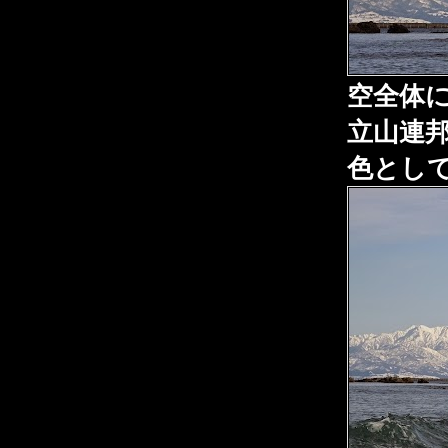
空全体
立山連
色とし