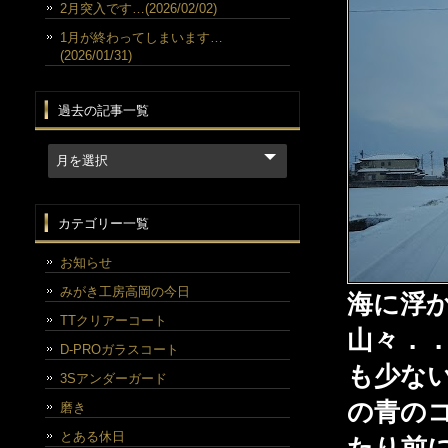
2月突入です…(2026/02/02)
1月が終わってしまいます…
(2026/01/31)
過去の記事一覧
カテゴリー一覧
お知らせ
みがき工房高岡の今日
海に浮
TTクリアーコート
山々．
D-PROガラスコート
も少な
3Sアンダーガード
の青の
磨き
とある休日