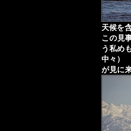
天候を
この見
う私め
中々）
が見に