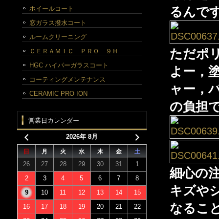
ホイールコート
るんで
窓ガラス撥水コート
ルームクリーニング
ただポ
ＣＥＲＡＭＩＣ ＰＲＯ ９Ｈ
HGC ハイパーガラスコート
よー，
コーティングメンテナンス
ャー，
CERAMIC PRO ION
の負担
営業日カレンダー
2026年 8月
日
月
火
水
木
金
土
26
27
28
29
30
31
1
細心の
2
3
4
5
6
7
8
キズや
9
10
11
12
13
14
15
なるこ
16
17
18
19
20
21
22