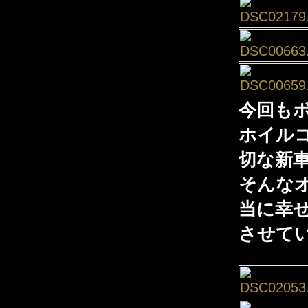
今回もボ
ホイル
切な新車
そんな
当に幸
させて