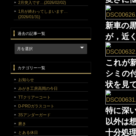
2月突入です…(2026/02/02)
1月が終わってしまいます…
(2026/01/31)
新車の
過去の記事一覧
が，近
これが
カテゴリー一覧
シミの
お知らせ
状を見
みがき工房高岡の今日
TTクリアーコート
D-PROガラスコート
特に深
3Sアンダーガード
以外は
磨き
十分処
とある休日