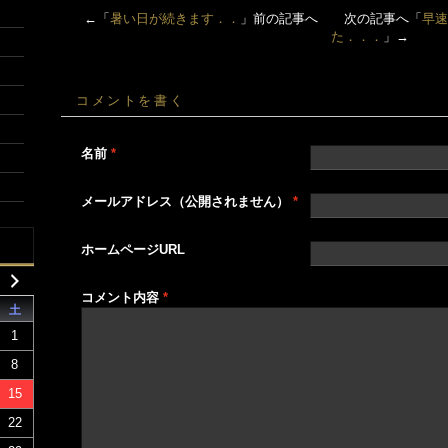
←「
暑い日が続きます．．
」前の記事へ 次の記事へ「
早速
た．．．
」→
コメントを書く
名前
*
メールアドレス（公開されません）
*
ホームページURL
コメント内容
*
土
1
8
15
22