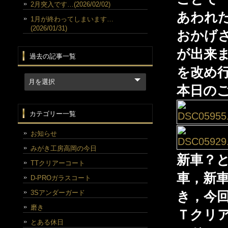
2月突入です…(2026/02/02)
あわれ
1月が終わってしまいます…
(2026/01/31)
おかげ
が出来
過去の記事一覧
を改め
本日の
カテゴリー一覧
お知らせ
みがき工房高岡の今日
新車？
TTクリアーコート
車，新
D-PROガラスコート
3Sアンダーガード
き，今
磨き
Ｔクリ
とある休日