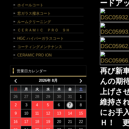
ードア
ホイールコート
窓ガラス撥水コート
ルームクリーニング
ＣＥＲＡＭＩＣ ＰＲＯ ９Ｈ
HGC ハイパーガラスコート
コーティングメンテナンス
CERAMIC PRO ION
再び新
営業日カレンダー
んの期
2026年 8月
日
月
火
水
木
金
土
上げさ
26
27
28
29
30
31
1
維持さ
2
3
4
5
6
7
8
にお手
9
10
11
12
13
14
15
Ｈ！ 
16
17
18
19
20
21
22