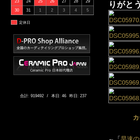
23
24
25
26
27
28
29
りがと
30
31
1
2
3
4
5
定休日
合計: 919492
/
本日: 46
昨日: 237
カ
←「
早速の