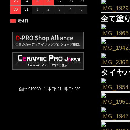
23
24
25
26
27
28
29
30
31
1
2
3
4
5
全て塗
定休日
タイヤ
合計: 919230
/
本日: 21
昨日: 289