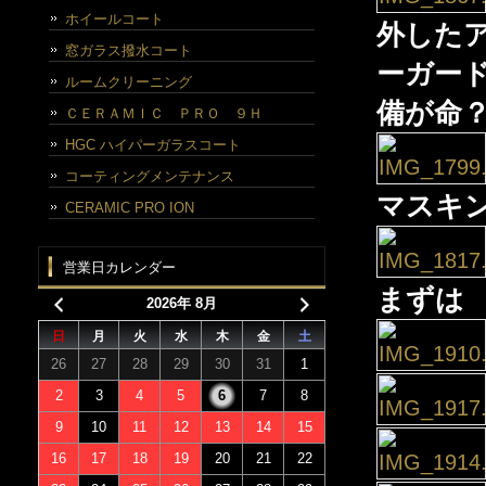
ホイールコート
外した
窓ガラス撥水コート
ーガー
ルームクリーニング
備が命
ＣＥＲＡＭＩＣ ＰＲＯ ９Ｈ
HGC ハイパーガラスコート
コーティングメンテナンス
マスキ
CERAMIC PRO ION
営業日カレンダー
まずは
2026年 8月
日
月
火
水
木
金
土
26
27
28
29
30
31
1
2
3
4
5
6
7
8
9
10
11
12
13
14
15
16
17
18
19
20
21
22