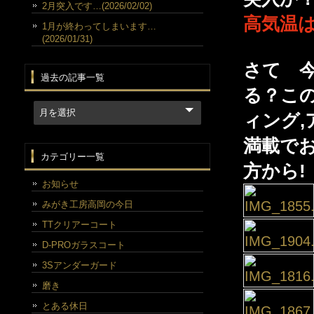
2月突入です…(2026/02/02)
高気温は
1月が終わってしまいます…
(2026/01/31)
さて 
過去の記事一覧
る？この
ィング
満載で
カテゴリー一覧
方から!
お知らせ
みがき工房高岡の今日
TTクリアーコート
D-PROガラスコート
3Sアンダーガード
磨き
とある休日