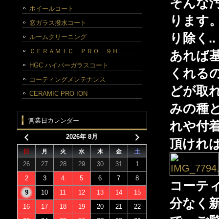
そんな
ホイールコート
ります
窓ガラス撥水コート
り除く.
ルームクリーニング
ＣＥＲＡＭＩＣ ＰＲＯ ９Ｈ
あれば
HGC ハイパーガラスコート
くれる
コーティングメンテナンス
どが取
CERAMIC PRO ION
みの種
営業日カレンダー
れや付
2026年 8月
頂けれ
日
月
火
水
木
金
土
26
27
28
29
30
31
1
2
3
4
5
6
7
8
コーティ
9
10
11
12
13
14
15
分なく
16
17
18
19
20
21
22