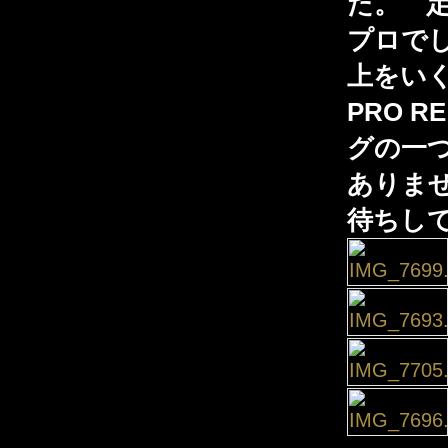
た。 
プロで
上をいく
PRO 
グの一
ありま
待ちし