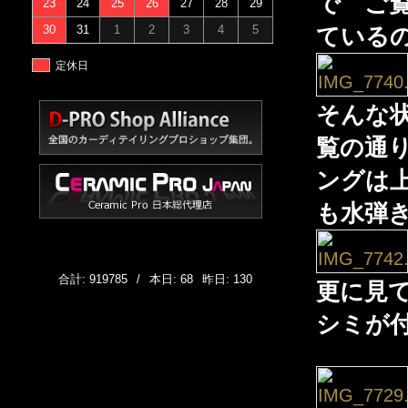
で ご
23
24
25
26
27
28
29
30
31
1
2
3
4
5
ている
定休日
そんな
覧の通
ングは
も水弾
合計: 919785
/
本日: 68
昨日: 130
更に見
シミが