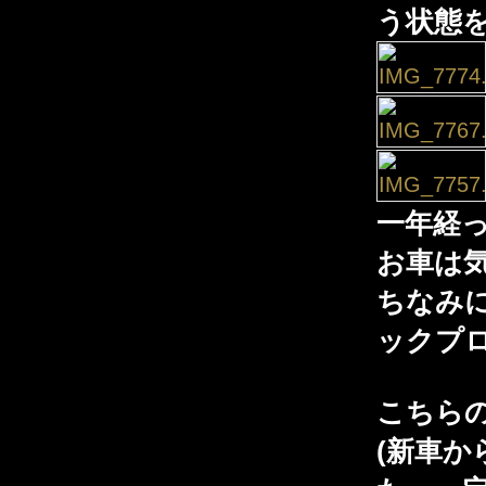
う状態
一年経
お車は
ちなみ
ックプロ
こちら
(新車か