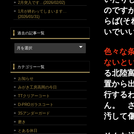
2月突入です…(2026/02/02)
のです
1月が終わってしまいます…
(2026/01/31)
らば(そ
いでい
過去の記事一覧
色々な
ないと
カテゴリー一覧
る北陸
お知らせ
置から
みがき工房高岡の今日
行する
TTクリアーコート
ん。 さ
D-PROガラスコート
3Sアンダーガード
汚して
磨き
とある休日