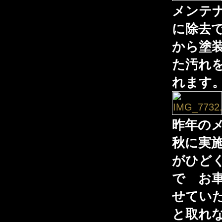
メンテ
に除去
から塗
た汚れ
れます
昨年の
秋に実
がひど
で お
せてい
と取れ