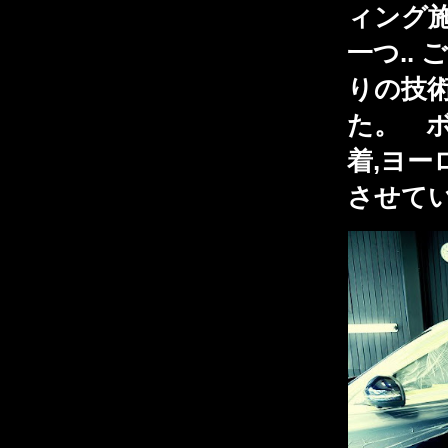
ィング
一つ..
りの技
た。 
着,ヨ
させて