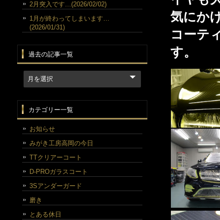
2月突入です…(2026/02/02)
気にか
1月が終わってしまいます…
(2026/01/31)
コーテ
す。
過去の記事一覧
カテゴリー一覧
お知らせ
みがき工房高岡の今日
TTクリアーコート
D-PROガラスコート
3Sアンダーガード
磨き
とある休日