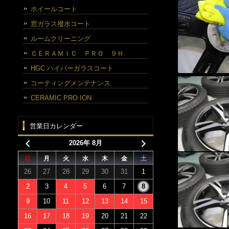
ホイールコート
窓ガラス撥水コート
ルームクリーニング
ＣＥＲＡＭＩＣ ＰＲＯ ９Ｈ
HGC ハイパーガラスコート
コーティングメンテナンス
CERAMIC PRO ION
営業日カレンダー
2026年 8月
日
月
火
水
木
金
土
26
27
28
29
30
31
1
2
3
4
5
6
7
8
9
10
11
12
13
14
15
16
17
18
19
20
21
22