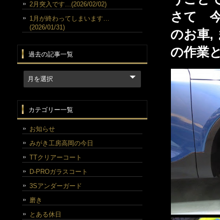
2月突入です…(2026/02/02)
さて 
1月が終わってしまいます…
(2026/01/31)
のお車,
の作業
過去の記事一覧
カテゴリー一覧
お知らせ
みがき工房高岡の今日
TTクリアーコート
D-PROガラスコート
3Sアンダーガード
磨き
とある休日