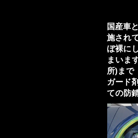
国産車
施されて
ぼ裸に
まいま
所)ま
ガード剤
ての防