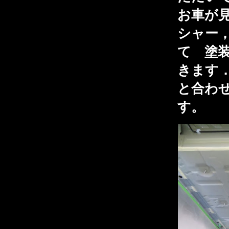
お車が
シャー
て 塗
きます
と合わ
す。