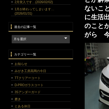
2月突入です…(2026/02/02)
ないこ
1月が終わってしまいます…
(2026/01/31)
に生活
のこと
過去の記事一覧
がら 
カテゴリー一覧
お知らせ
みがき工房高岡の今日
TTクリアーコート
D-PROガラスコート
3Sアンダーガード
磨き
とある休日