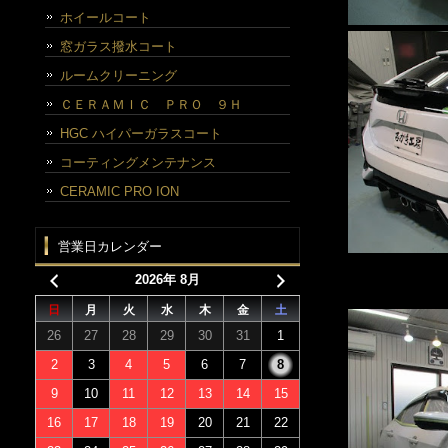
ホイールコート
窓ガラス撥水コート
ルームクリーニング
ＣＥＲＡＭＩＣ ＰＲＯ ９Ｈ
HGC ハイパーガラスコート
コーティングメンテナンス
CERAMIC PRO ION
営業日カレンダー
2026年 8月
日
月
火
水
木
金
土
26
27
28
29
30
31
1
2
3
4
5
6
7
8
9
10
11
12
13
14
15
16
17
18
19
20
21
22