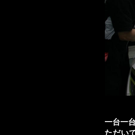
一台一
ただい