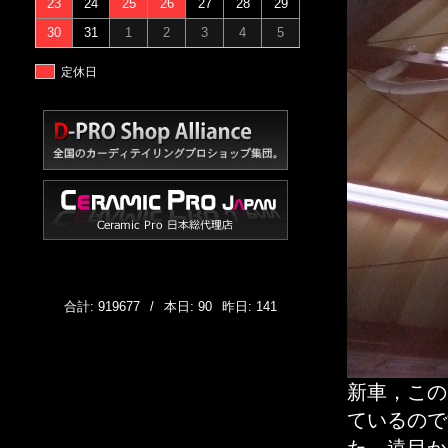
23
24
25
26
27
28
29
30
31
1
2
3
4
5
定休日
合計: 919677
/
本日: 90
昨日: 141
新車，この
ているので