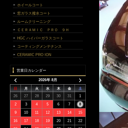
ホイールコート
窓ガラス撥水コート
ルームクリーニング
ＣＥＲＡＭＩＣ ＰＲＯ ９Ｈ
HGC ハイパーガラスコート
コーティングメンテナンス
CERAMIC PRO ION
営業日カレンダー
2026年 8月
日
月
火
水
木
金
土
26
27
28
29
30
31
1
2
3
4
5
6
7
8
9
10
11
12
13
14
15
16
17
18
19
20
21
22